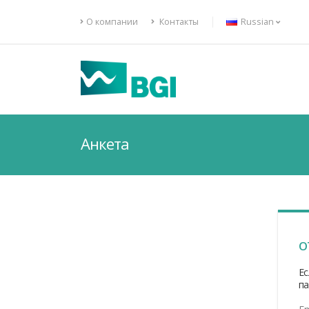
О компании
Контакты
Russian
Анкета
О
Ес
па