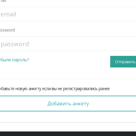
ail
assword
абыли пароль?
бавьте новую анкету если вы не регистрировались ранее
Добавить анкету