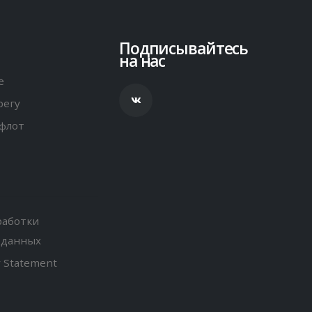
Подписывайтесь
на нас
е
регу
флот
работки
 данных
y Statement